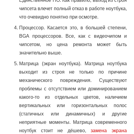
Единственное НО. Как правило, выход из строя
Купить Б/У ноутбук!!!
чипсета влечет полный отказ в работе ноутбука,
что очевидно понятно при осмотре.
Цены
Процессор. Касается это, в большей степени,
О нас
BGA процессоров. Все, как с видеочипом и
чипсетом, но цена ремонта может быть
Рассрочка
значительно выше.
Оплата ЕРИП (E-POS)
Матрица (экран ноутбука). Матрица ноутбука
выходит из строя не только по причине
Схема проезда / Адрес
механического повреждения. Существуют
проблемы с отсутствием или доминированием
+375 (29) 131-60-61
какого-то из отдельных цветов, наличием
BLOG
вертикальных или горизонтальных полос
(статичных или динамичных) и другие
Карточка TOP-IT
неприятные моменты. Матрица современного
ноутбук стоит не дёшево,
замена экрана